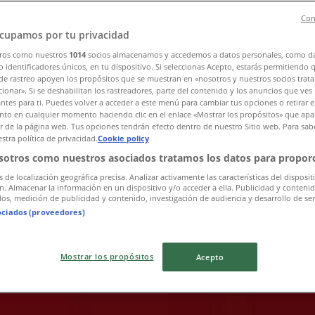
Con
cupamos por tu privacidad
ros como nuestros
1014
socios almacenamos y accedemos a datos personales, como d
 identificadores únicos, en tu dispositivo. Si seleccionas Acepto, estarás permitiendo 
de rastreo apoyen los propósitos que se muestran en «nosotros y nuestros socios trat
ionar». Si se deshabilitan los rastreadores, parte del contenido y los anuncios que ves
antes para ti. Puedes volver a acceder a este menú para cambiar tus opciones o retirar e
to en cualquier momento haciendo clic en el enlace «Mostrar los propósitos» que apar
or de la página web. Tus opciones tendrán efecto dentro de nuestro Sitio web. Para sab
stra política de privacidad.
Cookie policy
sotros como nuestros asociados tratamos los datos para proporc
s de localización geográfica precisa. Analizar activamente las características del disposit
ón. Almacenar la información en un dispositivo y/o acceder a ella. Publicidad y conteni
os, medición de publicidad y contenido, investigación de audiencia y desarrollo de ser
ociados (proveedores)
Mostrar los propósitos
Acepto