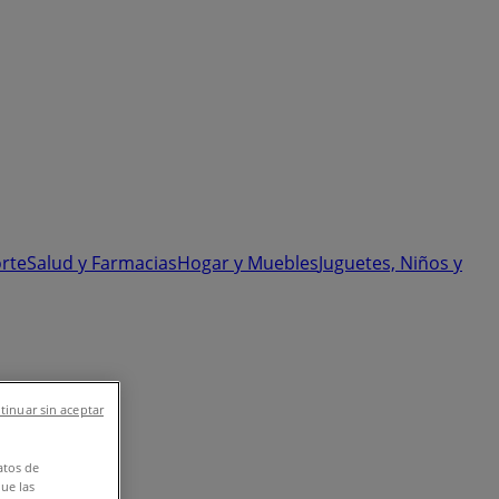
rte
Salud y Farmacias
Hogar y Muebles
Juguetes, Niños y
tinuar sin aceptar
atos de
que las