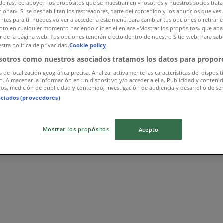
de rastreo apoyen los propósitos que se muestran en «nosotros y nuestros socios trat
ionar». Si se deshabilitan los rastreadores, parte del contenido y los anuncios que ves
antes para ti. Puedes volver a acceder a este menú para cambiar tus opciones o retirar e
to en cualquier momento haciendo clic en el enlace «Mostrar los propósitos» que apar
or de la página web. Tus opciones tendrán efecto dentro de nuestro Sitio web. Para sab
stra política de privacidad.
Cookie policy
sotros como nuestros asociados tratamos los datos para proporc
s de localización geográfica precisa. Analizar activamente las características del disposit
ón. Almacenar la información en un dispositivo y/o acceder a ella. Publicidad y conteni
os, medición de publicidad y contenido, investigación de audiencia y desarrollo de ser
ociados (proveedores)
Mostrar los propósitos
Acepto