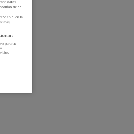
amos datos
 podrían dejar
l
ece en el en la
er más,
ionar:
ivo para su
do
vicios.