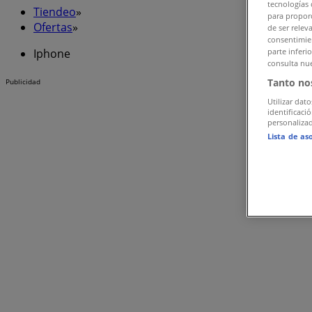
tecnologías 
Tiendeo
»
para proporc
Ofertas
»
de ser relev
consentimien
Iphone
parte inferi
consulta nue
Tanto no
Publicidad
Utilizar dato
identificaci
personalizad
Lista de as