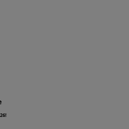
e
26!