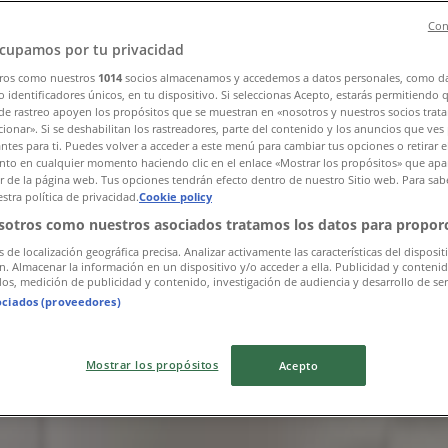
Con
cupamos por tu privacidad
ros como nuestros
1014
socios almacenamos y accedemos a datos personales, como d
 identificadores únicos, en tu dispositivo. Si seleccionas Acepto, estarás permitiendo 
de rastreo apoyen los propósitos que se muestran en «nosotros y nuestros socios trat
ionar». Si se deshabilitan los rastreadores, parte del contenido y los anuncios que ves
antes para ti. Puedes volver a acceder a este menú para cambiar tus opciones o retirar e
to en cualquier momento haciendo clic en el enlace «Mostrar los propósitos» que apar
or de la página web. Tus opciones tendrán efecto dentro de nuestro Sitio web. Para sab
stra política de privacidad.
Cookie policy
sotros como nuestros asociados tratamos los datos para proporc
s de localización geográfica precisa. Analizar activamente las características del disposit
ón. Almacenar la información en un dispositivo y/o acceder a ella. Publicidad y conteni
os, medición de publicidad y contenido, investigación de audiencia y desarrollo de ser
ociados (proveedores)
Mostrar los propósitos
Acepto