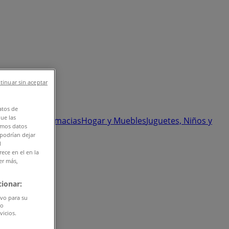
tinuar sin aceptar
atos de
que las
rte
Salud y Farmacias
Hogar y Muebles
Juguetes, Niños y
amos datos
 podrían dejar
l
ece en el en la
er más,
ionar:
ivo para su
do
vicios.