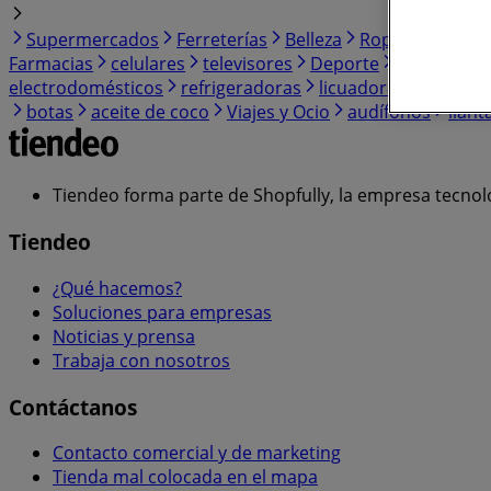
Supermercados
Ferreterías
Belleza
Ropa, Zapatos 
Farmacias
celulares
televisores
Deporte
lavadoras
electrodomésticos
refrigeradoras
licuadora
zapatos
botas
aceite de coco
Viajes y Ocio
audífonos
llant
Tiendeo forma parte de Shopfully, la empresa tecnol
Tiendeo
¿Qué hacemos?
Soluciones para empresas
Noticias y prensa
Trabaja con nosotros
Contáctanos
Contacto comercial y de marketing
Tienda mal colocada en el mapa