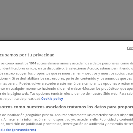
Con
cupamos por tu privacidad
ros como nuestros
1014
socios almacenamos y accedemos a datos personales, como d
 identificadores únicos, en tu dispositivo. Si seleccionas Acepto, estarás permitiendo 
os
Tecnología y Electrónica
Almacenes
Belleza
Ferreterías
Depo
de rastreo apoyen los propósitos que se muestran en «nosotros y nuestros socios trat
es y Ocio
ionar». Si se deshabilitan los rastreadores, parte del contenido y los anuncios que ves
antes para ti. Puedes volver a acceder a este menú para cambiar tus opciones o retirar e
to en cualquier momento haciendo clic en el enlace «Mostrar los propósitos» que apar
or de la página web. Tus opciones tendrán efecto dentro de nuestro Sitio web. Para sab
stra política de privacidad.
Cookie policy
sotros como nuestros asociados tratamos los datos para proporc
s de localización geográfica precisa. Analizar activamente las características del disposit
ón. Almacenar la información en un dispositivo y/o acceder a ella. Publicidad y conteni
os, medición de publicidad y contenido, investigación de audiencia y desarrollo de ser
ociados (proveedores)