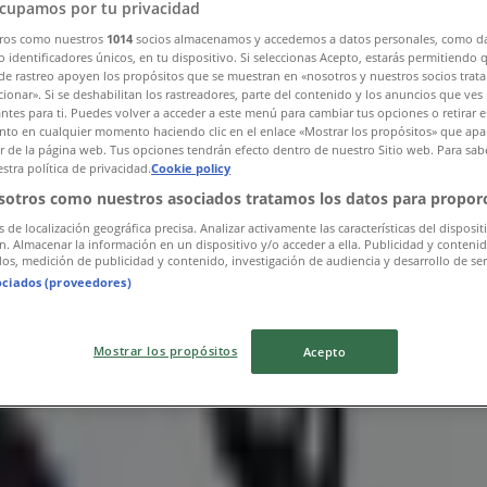
cupamos por tu privacidad
ros como nuestros
1014
socios almacenamos y accedemos a datos personales, como d
 identificadores únicos, en tu dispositivo. Si seleccionas Acepto, estarás permitiendo 
de rastreo apoyen los propósitos que se muestran en «nosotros y nuestros socios trat
ionar». Si se deshabilitan los rastreadores, parte del contenido y los anuncios que ves
antes para ti. Puedes volver a acceder a este menú para cambiar tus opciones o retirar e
to en cualquier momento haciendo clic en el enlace «Mostrar los propósitos» que apar
or de la página web. Tus opciones tendrán efecto dentro de nuestro Sitio web. Para sab
stra política de privacidad.
Cookie policy
sotros como nuestros asociados tratamos los datos para proporc
s de localización geográfica precisa. Analizar activamente las características del disposit
ón. Almacenar la información en un dispositivo y/o acceder a ella. Publicidad y conteni
os, medición de publicidad y contenido, investigación de audiencia y desarrollo de ser
ociados (proveedores)
Mostrar los propósitos
Acepto