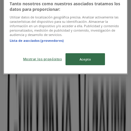
Tanto nosotros como nuestros asociados tratamos los
datos para proporcionar:
Avenida Naciones Unidas, Quito
Utilizar datos de localización geográfica precisa. Analizar activamente las
características del dispositivo para su identificación. Almacenar la
información en un dispositivo y/o acceder a ella. Publicidad y contenido
personalizados, medición de publicidad y contenido, investigación de
audiencia y desarrollo de servicios.
Guillermo Vázquez
Lista de asociados (proveedores)
GRAN COLOMBIA 7-87 Y LUIS CORDERO, Cuenca
Mostrar los propósitos
Acepto
Guillermo Vázquez
Mall del Rio, Av Felipe II, Cuenca, Ecuador, Cuenca
Publicidad