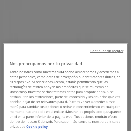
Teléfonos, Horarios y Direcciones
Tiendeo
»
Ofertas de Ropa, Zapatos y Complementos cerca de
ti
»
Guillermo Vázquez
»
Tiendas de Guillermo Vázquez
Continuar sin aceptar
Guillermo Vázquez
Nos preocupamos por tu privacidad
Tanto nosotros como nuestros
1014
socios almacenamos y accedemos a
datos personales, como datos de navegación o identificadores únicos, en
tu dispositivo. Si seleccionas Acepto, estarás permitiendo que las
tecnologías de rastreo apoyen los propósitos que se muestran en
Guillermo Vázquez
«nosotros y nuestros socios tratamos datos para proporcionar». Si se
deshabilitan los rastreadores, parte del contenido y los anuncios que ves
Avenida República, Quito
podrían dejar de ser relevantes para ti. Puedes volver a acceder a este
menú para cambiar tus opciones o retirar el consentimiento en cualquier
momento haciendo clic en el enlace «Mostrar los propósitos» que aparece
en el en la parte inferior de la página web. Tus opciones tendrán efecto
dentro de nuestro Sitio web. Para saber más, consulta nuestra política de
privacidad.
Cookie policy
Guillermo Vázquez