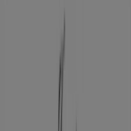
mantente actualizado con los mejores precios y
promociones disponibles en todas sus tiendas durante
agosto de 2026
. ¡Empieza a explorar todas las tiendas de
Guillermo Vázquez
y descubre las promociones que
hemos preparado para ti!
Publicidad