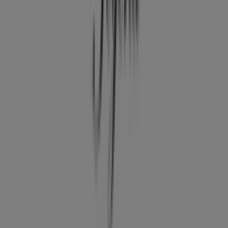
Tiendeo
¿Qué hacemos?
Soluciones para empresas
Noticias y prensa
Trabaja con nosotros
Contáctanos
Contacto comercial y de marketing
Tienda mal colocada en el mapa
Notificar un folleto
¿Encontraste un problema en la web o en la
aplicación?
Índices