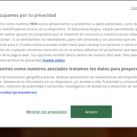
Con
cupamos por tu privacidad
ros como nuestros
1014
socios almacenamos y accedemos a datos personales, como d
 identificadores únicos, en tu dispositivo. Si seleccionas Acepto, estarás permitiendo 
de rastreo apoyen los propósitos que se muestran en «nosotros y nuestros socios trat
ionar». Si se deshabilitan los rastreadores, parte del contenido y los anuncios que ves
antes para ti. Puedes volver a acceder a este menú para cambiar tus opciones o retirar e
to en cualquier momento haciendo clic en el enlace «Mostrar los propósitos» que apar
or de la página web. Tus opciones tendrán efecto dentro de nuestro Sitio web. Para sab
stra política de privacidad.
Cookie policy
sotros como nuestros asociados tratamos los datos para proporc
s de localización geográfica precisa. Analizar activamente las características del disposit
ón. Almacenar la información en un dispositivo y/o acceder a ella. Publicidad y conteni
os, medición de publicidad y contenido, investigación de audiencia y desarrollo de ser
ociados (proveedores)
Mostrar los propósitos
Acepto