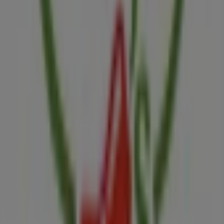
Tiendeo forma parte de Shopfully, la empresa
tecnológica que está reinventando las compras locales
en todo el mundo.
Tiendeo
¿Qué hacemos?
Soluciones para empresas
Noticias y prensa
Trabaja con nosotros