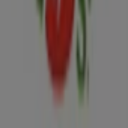
Contáctanos
Contacto comercial y de marketing
Tienda mal colocada en el mapa
Notificar un folleto
¿Encontraste un problema en la web o en la
aplicación?
Índices
Marcas
Marcas locales
Negocios
Negocios cercanos
Productos
Productos locales
Ciudades