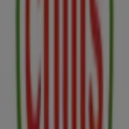
En Tiendeo, no solo tendrás acceso a
promociones
y
descuentos, sino también a información sobre las
tiendas físicas de tu ciudad. Explora los catálogos de
Chili's
, encuentra las tiendas en
Quito
y descubre los
productos con grandes descuentos para ahorrar en tus
compras este
agosto
. Además, te mantenemos al tanto
de las ubicaciones exactas, horarios de atención y todos
los detalles necesarios para que puedas disfrutar de una
experiencia de compra completa en
Quito
.
No pierdas la oportunidad de aprovechar las
ofertas
de
Chili's
en las tiendas de
Quito
y mantente actualizado
con los mejores precios durante
agosto de 2026
. En
Tiendeo, siempre encontrarás las mejores tiendas y
opciones de compra en
Quito
. ¡Empieza a explorar las
tiendas y promociones que tenemos para ti ahora
mismo!
Publicidad