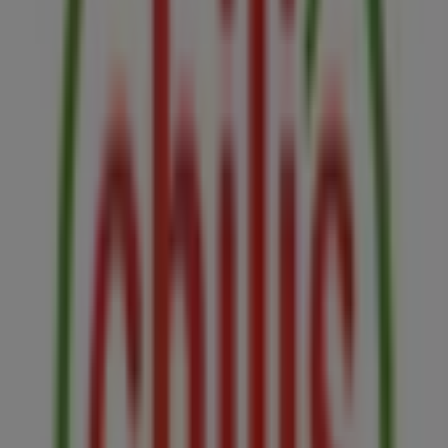
Chili's
Chili's menu
Vence el 31/12
Otros negocios de Restaurantes en
Quito
Chili's
Bienvenido a Tiendeo, tu mejor opción para encontrar
no solo las mejores
ofertas
,
catálogos
y
promociones
,
sino también para descubrir las tiendas más destacadas
en
Quito
. Durante el mes de
agosto de 2026
, en nuestra
plataforma podrás conocer tanto las últimas novedades
de
Chili's
, una de las marcas más reconocidas, como la
ubicación y detalles de las tiendas más cercanas en
Quito
.