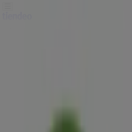
Estás aquí:
Quito
Destacados
Supermercados
Ropa, Zapatos y
Complementos
Tecnología y
Electrónica
Almacenes
Belleza
Ferreterías
Deporte
Salud y
Farmacias
Hogar y Muebles
Juguetes, Niños y
Bebés
Restaurantes
Carros, Motos y
Repuestos
Bancos
Viajes y Ocio
Publicidad
Locales Chili's Quito - Teléfonos,