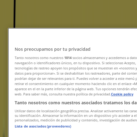
Todo
Vence el 16/8
Sangolquí
Nuevo
Nos preocupamos por tu privacidad
Camisas Él
Tanto nosotros como nuestros
1014
socios almacenamos y accedemos a dato
navegación o identificadores únicos, en tu dispositivo. Si seleccionas Acepto,
20% off llevando dos prendas
tecnologías de rastreo apoyen los propósitos que se muestran en «nosotros y
datos para proporcionar». Si se deshabilitan los rastreadores, parte del cont
Vence el 31/8
Sangolquí
podrían dejar de ser relevantes para ti. Puedes volver a acceder a este menú
retirar el consentimiento en cualquier momento haciendo clic en el enlace «M
Nuevo
aparece en el en la parte inferior de la página web. Tus opciones tendrán efe
web. Para saber más, consulta nuestra política de privacidad.
Cookie policy
Tanto nosotros como nuestros asociados tratamos los da
Tennis
Utilizar datos de localización geográfica precisa. Analizar activamente las carac
su identificación. Almacenar la información en un dispositivo y/o acceder a e
personalizados, medición de publicidad y contenido, investigación de audienci
40%off
Lista de asociados (proveedores)
Vence mañana
Sangolquí