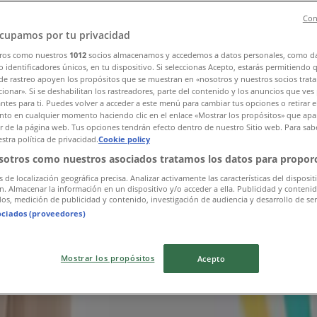
Con
cupamos por tu privacidad
ros como nuestros
1012
socios almacenamos y accedemos a datos personales, como d
Quito
»
 identificadores únicos, en tu dispositivo. Si seleccionas Acepto, estarás permitiendo 
de rastreo apoyen los propósitos que se muestran en «nosotros y nuestros socios trat
ionar». Si se deshabilitan los rastreadores, parte del contenido y los anuncios que ves
antes para ti. Puedes volver a acceder a este menú para cambiar tus opciones o retirar e
to en cualquier momento haciendo clic en el enlace «Mostrar los propósitos» que apar
n Quito
or de la página web. Tus opciones tendrán efecto dentro de nuestro Sitio web. Para sab
stra política de privacidad.
Cookie policy
sotros como nuestros asociados tratamos los datos para proporc
s de localización geográfica precisa. Analizar activamente las características del disposit
ón. Almacenar la información en un dispositivo y/o acceder a ella. Publicidad y conteni
os, medición de publicidad y contenido, investigación de audiencia y desarrollo de ser
ociados (proveedores)
Mostrar los propósitos
Acepto