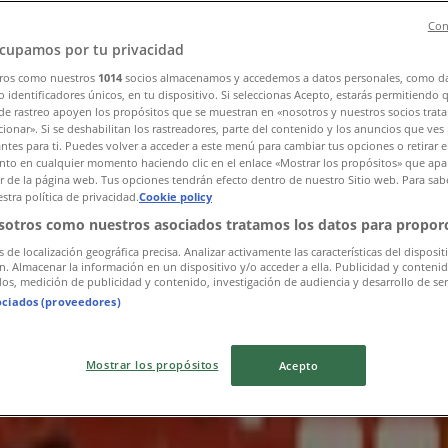
Con
cupamos por tu privacidad
ros como nuestros
1014
socios almacenamos y accedemos a datos personales, como d
 identificadores únicos, en tu dispositivo. Si seleccionas Acepto, estarás permitiendo 
de rastreo apoyen los propósitos que se muestran en «nosotros y nuestros socios trat
ionar». Si se deshabilitan los rastreadores, parte del contenido y los anuncios que ves
antes para ti. Puedes volver a acceder a este menú para cambiar tus opciones o retirar e
to en cualquier momento haciendo clic en el enlace «Mostrar los propósitos» que apar
udad
or de la página web. Tus opciones tendrán efecto dentro de nuestro Sitio web. Para sab
stra política de privacidad.
Cookie policy
sotros como nuestros asociados tratamos los datos para proporc
s de localización geográfica precisa. Analizar activamente las características del disposit
ón. Almacenar la información en un dispositivo y/o acceder a ella. Publicidad y conteni
os, medición de publicidad y contenido, investigación de audiencia y desarrollo de ser
ociados (proveedores)
Mostrar los propósitos
Acepto