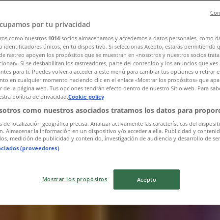
Con
cupamos por tu privacidad
ros como nuestros
1014
socios almacenamos y accedemos a datos personales, como d
il
»
 identificadores únicos, en tu dispositivo. Si seleccionas Acepto, estarás permitiendo 
de rastreo apoyen los propósitos que se muestran en «nosotros y nuestros socios trat
ionar». Si se deshabilitan los rastreadores, parte del contenido y los anuncios que ves
antes para ti. Puedes volver a acceder a este menú para cambiar tus opciones o retirar e
to en cualquier momento haciendo clic en el enlace «Mostrar los propósitos» que apar
 en Guayaquil
or de la página web. Tus opciones tendrán efecto dentro de nuestro Sitio web. Para sab
stra política de privacidad.
Cookie policy
sotros como nuestros asociados tratamos los datos para proporc
s de localización geográfica precisa. Analizar activamente las características del disposit
ón. Almacenar la información en un dispositivo y/o acceder a ella. Publicidad y conteni
os, medición de publicidad y contenido, investigación de audiencia y desarrollo de ser
ociados (proveedores)
Mostrar los propósitos
Acepto