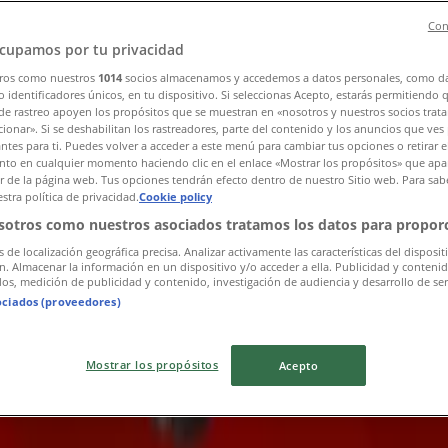
Horarios y Ofertas
Con
cupamos por tu privacidad
ros como nuestros
1014
socios almacenamos y accedemos a datos personales, como d
 identificadores únicos, en tu dispositivo. Si seleccionas Acepto, estarás permitiendo 
de rastreo apoyen los propósitos que se muestran en «nosotros y nuestros socios trat
reo Isla Tecnológica, Salida 8, Av. Pedro Vicente Maldonado
ionar». Si se deshabilitan los rastreadores, parte del contenido y los anuncios que ves
antes para ti. Puedes volver a acceder a este menú para cambiar tus opciones o retirar e
to en cualquier momento haciendo clic en el enlace «Mostrar los propósitos» que apar
or de la página web. Tus opciones tendrán efecto dentro de nuestro Sitio web. Para sab
stra política de privacidad.
Cookie policy
sotros como nuestros asociados tratamos los datos para proporc
s de localización geográfica precisa. Analizar activamente las características del disposit
ón. Almacenar la información en un dispositivo y/o acceder a ella. Publicidad y conteni
os, medición de publicidad y contenido, investigación de audiencia y desarrollo de ser
ociados (proveedores)
Mostrar los propósitos
Acepto