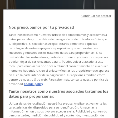
Categoría:
Carros, Motos y Repuestos
Oferta más reciente:
30/7/2026
Continuar sin aceptar
Nos preocupamos por tu privacidad
Tanto nosotros como nuestros
1014
socios almacenamos y accedemos a
datos personales, como datos de navegación o identificadores únicos, en
tu dispositivo. Si seleccionas Acepto, estarás permitiendo que las
Ambacar
tecnologías de rastreo apoyen los propósitos que se muestran en
«nosotros y nuestros socios tratamos datos para proporcionar». Si se
deshabilitan los rastreadores, parte del contenido y los anuncios que ves
Livan X3 Pro
podrían dejar de ser relevantes para ti. Puedes volver a acceder a este
menú para cambiar tus opciones o retirar el consentimiento en cualquier
momento haciendo clic en el enlace «Mostrar los propósitos» que aparece
Vence el 30/8
en el en la parte inferior de la página web. Tus opciones tendrán efecto
dentro de nuestro Sitio web. Para saber más, consulta nuestra política de
privacidad.
Cookie policy
Tanto nosotros como nuestros asociados tratamos los
Ambacar
datos para proporcionar:
Utilizar datos de localización geográfica precisa. Analizar activamente las
Carros offers
características del dispositivo para su identificación. Almacenar la
información en un dispositivo y/o acceder a ella. Publicidad y contenido
personalizados, medición de publicidad y contenido, investigación de