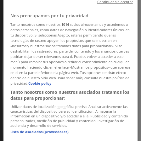
Continuar sin aceptar
Categoría:
Carros, Motos y Repuestos
Nos preocupamos por tu privacidad
Oferta más reciente:
1/10/2025
Tanto nosotros como nuestros
1014
socios almacenamos y accedemos a
datos personales, como datos de navegación o identificadores únicos, en
tu dispositivo. Si seleccionas Acepto, estarás permitiendo que las
tecnologías de rastreo apoyen los propósitos que se muestran en
«nosotros y nuestros socios tratamos datos para proporcionar». Si se
deshabilitan los rastreadores, parte del contenido y los anuncios que ves
podrían dejar de ser relevantes para ti. Puedes volver a acceder a este
Toyota
menú para cambiar tus opciones o retirar el consentimiento en cualquier
momento haciendo clic en el enlace «Mostrar los propósitos» que aparece
Ficha Técnica Toyota Raize
en el en la parte inferior de la página web. Tus opciones tendrán efecto
dentro de nuestro Sitio web. Para saber más, consulta nuestra política de
privacidad.
Cookie policy
Vence el 1/10
Tanto nosotros como nuestros asociados tratamos los
datos para proporcionar:
Utilizar datos de localización geográfica precisa. Analizar activamente las
características del dispositivo para su identificación. Almacenar la
Toyota
información en un dispositivo y/o acceder a ella. Publicidad y contenido
personalizados, medición de publicidad y contenido, investigación de
audiencia y desarrollo de servicios.
Toyota Agya
Lista de asociados (proveedores)