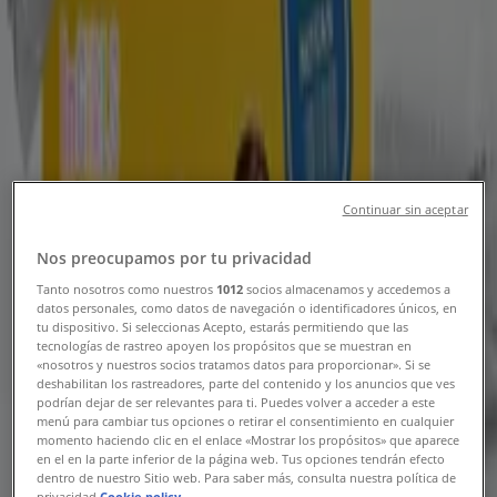
Horarios y Direcciones
Tiendeo en Quito
»
Promociones de Almacenes en Quito
»
Rio Store en Quito
»
Tiendas de Rio Store en Quito
Continuar sin aceptar
Rio Store
Nos preocupamos por tu privacidad
Tanto nosotros como nuestros
1012
socios almacenamos y accedemos a
Quito 170135 Quito, Quito
datos personales, como datos de navegación o identificadores únicos, en
tu dispositivo. Si seleccionas Acepto, estarás permitiendo que las
1.6 km
tecnologías de rastreo apoyen los propósitos que se muestran en
«nosotros y nuestros socios tratamos datos para proporcionar». Si se
Cerrado
deshabilitan los rastreadores, parte del contenido y los anuncios que ves
podrían dejar de ser relevantes para ti. Puedes volver a acceder a este
menú para cambiar tus opciones o retirar el consentimiento en cualquier
momento haciendo clic en el enlace «Mostrar los propósitos» que aparece
en el en la parte inferior de la página web. Tus opciones tendrán efecto
dentro de nuestro Sitio web. Para saber más, consulta nuestra política de
Rio Store
privacidad.
Cookie policy