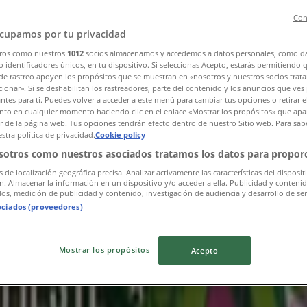
Con
cupamos por tu privacidad
ros como nuestros
1012
socios almacenamos y accedemos a datos personales, como d
 identificadores únicos, en tu dispositivo. Si seleccionas Acepto, estarás permitiendo 
15 Esquina
de rastreo apoyen los propósitos que se muestran en «nosotros y nuestros socios trat
ionar». Si se deshabilitan los rastreadores, parte del contenido y los anuncios que ves
antes para ti. Puedes volver a acceder a este menú para cambiar tus opciones o retirar e
to en cualquier momento haciendo clic en el enlace «Mostrar los propósitos» que apar
or de la página web. Tus opciones tendrán efecto dentro de nuestro Sitio web. Para sab
stra política de privacidad.
Cookie policy
sotros como nuestros asociados tratamos los datos para proporc
s de localización geográfica precisa. Analizar activamente las características del disposit
ón. Almacenar la información en un dispositivo y/o acceder a ella. Publicidad y conteni
os, medición de publicidad y contenido, investigación de audiencia y desarrollo de ser
ociados (proveedores)
Mostrar los propósitos
Acepto