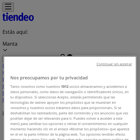
Estás aquí:
Manta
Continuar sin aceptar
Destacados
Supermercados
Ropa, Zapatos y
Complementos
Tecnología y
Nos preocupamos por tu privacidad
Electrónica
Almacenes
Belleza
Ferreterías
Deporte
Salud y
Farmacias
Hogar y Muebles
Juguetes, Niños y
Tanto nosotros como nuestros
1012
socios almacenamos y accedemos a
datos personales, como datos de navegación o identificadores únicos, en
Bebés
Restaurantes
Carros, Motos y
tu dispositivo. Si seleccionas Acepto, estarás permitiendo que las
Repuestos
Bancos
Viajes y Ocio
tecnologías de rastreo apoyen los propósitos que se muestran en
«nosotros y nuestros socios tratamos datos para proporcionar». Si se
Marcas locales
deshabilitan los rastreadores, parte del contenido y los anuncios que ves
podrían dejar de ser relevantes para ti. Puedes volver a acceder a este
menú para cambiar tus opciones o retirar el consentimiento en cualquier
Tiendeo en Manta
»
momento haciendo clic en el enlace «Mostrar los propósitos» que aparece
en el en la parte inferior de la página web. Tus opciones tendrán efecto
Índice marcas
dentro de nuestro Sitio web. Para saber más, consulta nuestra política de