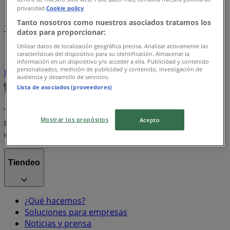
privacidad.
Cookie policy
Tanto nosotros como nuestros asociados tratamos los
1
datos para proporcionar:
Utilizar datos de localización geográfica precisa. Analizar activamente las
Coca Cola
CeraVe
Lana
Old Navy
Cayambe
uno
características del dispositivo para su identificación. Almacenar la
Netflix
Metronidazol
Jacuzzi
Ensure
mate
información en un dispositivo y/o acceder a ella. Publicidad y contenido
personalizados, medición de publicidad y contenido, investigación de
Huawei
Libertad
Indurama
Carter's
audiencia y desarrollo de servicios.
Lista de asociados (proveedores)
Tiendeo forma parte de Shopfully, la empresa
Mostrar los propósitos
Acepto
tecnológica que está reinventando las compras locales
en todo el mundo.
Tiendeo
¿Qué hacemos?
Soluciones para empresas
Noticias y prensa