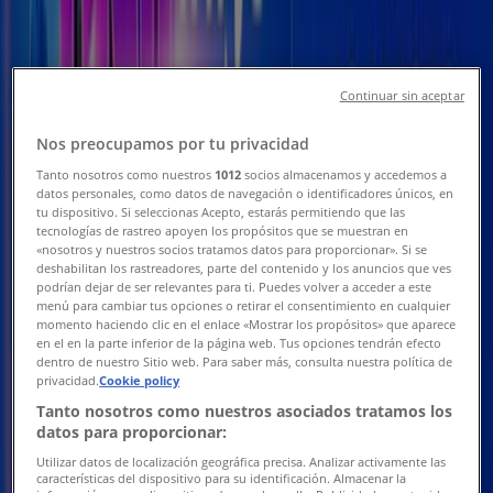
Continuar sin aceptar
Pycca
Nos preocupamos por tu privacidad
Catálogo Pycca
Tanto nosotros como nuestros
1012
socios almacenamos y accedemos a
datos personales, como datos de navegación o identificadores únicos, en
Vence el 31/12
tu dispositivo. Si seleccionas Acepto, estarás permitiendo que las
tecnologías de rastreo apoyen los propósitos que se muestran en
«nosotros y nuestros socios tratamos datos para proporcionar». Si se
deshabilitan los rastreadores, parte del contenido y los anuncios que ves
podrían dejar de ser relevantes para ti. Puedes volver a acceder a este
menú para cambiar tus opciones o retirar el consentimiento en cualquier
Pycca
momento haciendo clic en el enlace «Mostrar los propósitos» que aparece
en el en la parte inferior de la página web. Tus opciones tendrán efecto
Guzzini 25%off
dentro de nuestro Sitio web. Para saber más, consulta nuestra política de
privacidad.
Cookie policy
Vence el 30/8
2.0 km - Quito
Tanto nosotros como nuestros asociados tratamos los
datos para proporcionar:
Publicidad
Utilizar datos de localización geográfica precisa. Analizar activamente las
características del dispositivo para su identificación. Almacenar la