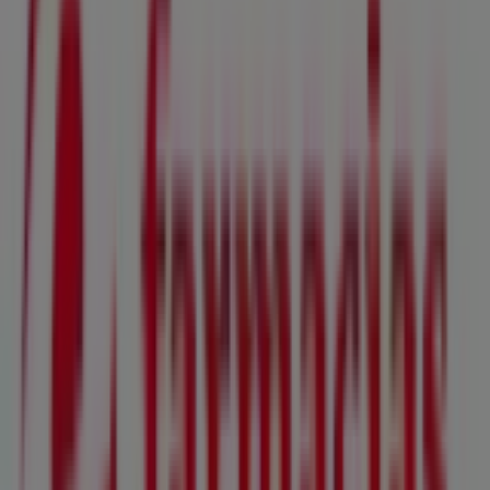
Western Union
manabi, Quito
43 m
Abierto
Western Union
Av Maldonado Oe1 55, Quito
43 m
Cerrado