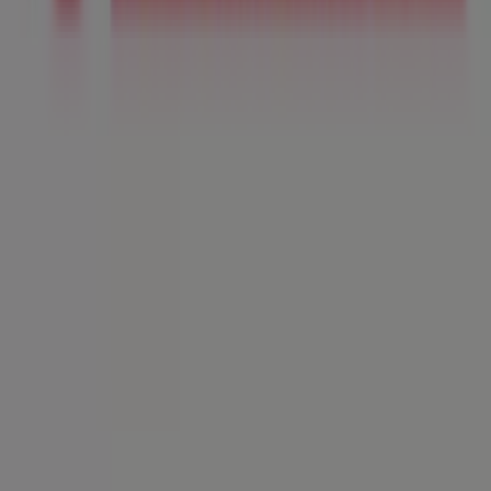
¿Qué hacemos?
Soluciones para empresas
Noticias y prensa
Trabaja con nosotros
Contáctanos
Contacto comercial y de marketing
Tienda mal colocada en el mapa
Notificar un folleto
¿Encontraste un problema en la web o en la
aplicación?
Índices