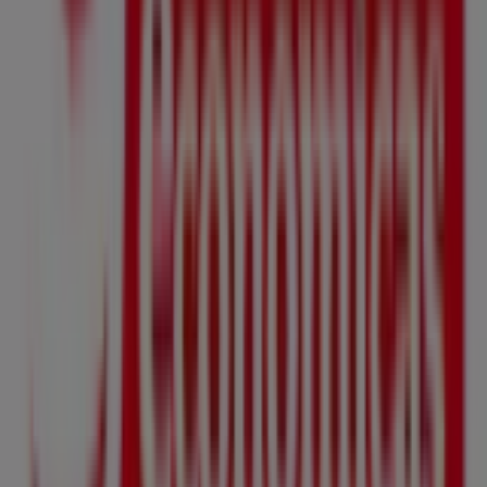
¡Visítanos y empieza a ahorrar hoy mismo!
Más información de Farmacias Económicas
Ver otras
tiendas de Farmacias Económicas en Quito
Publicidad