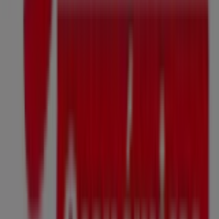
ubicada en
Simon Bolivar Oe6-15 y Benalcazar
,
Quito
,
y en ella encontrarás una amplia gama de productos de
calidad que te permitirán ahorrar durante todo el
agosto de 2026
.
En Tiendeo te ofrecemos toda la información actualizada
sobre
Farmacias Económicas
, como los horarios de
apertura, las ofertas exclusivas y la ubicación exacta de
la tienda en
Simon Bolivar Oe6-15 y Benalcazar
.
Además, tendrás acceso a los últimos catálogos de
Farmacias Económicas
, donde podrás descubrir las
promociones más recientes y aprovechar grandes
descuentos en productos de
Salud y Farmacias
para
tus compras en
Quito
.
No pierdas la oportunidad de visitar la tienda de
Farmacias Económicas
en
Simon Bolivar Oe6-15 y
Benalcazar
para disfrutar de una experiencia de compra
completa. Te invitamos a explorar las promociones que
tenemos para ti este
agosto
y mantenerte informado de
las mejores ofertas de
Farmacias Económicas
en
Quito
.