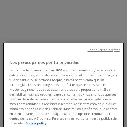
Bolivar Oe6-15 y Benalcazar, Quito -
Teléfono, Horarios y Ofertas
Tiendeo en Quito
»
Promociones de Salud y Farmacias en Quito
»
Farmacias Económicas en Quito
»
Continuar sin aceptar
Farmacias Económicas | Simon Bolivar Oe6-15 y
Benalcazar
Nos preocupamos por tu privacidad
Mapa
Tanto nosotros como nuestros
1014
socios almacenamos y accedemos a
datos personales, como datos de navegación o identificadores únicos, en
Mapa
tu dispositivo. Si seleccionas Acepto, estarás permitiendo que las
tecnologías de rastreo apoyen los propósitos que se muestran en
Estamos a punto de publicar ofertas de Farmacias
«nosotros y nuestros socios tratamos datos para proporcionar». Si se
Económicas
deshabilitan los rastreadores, parte del contenido y los anuncios que ves
podrían dejar de ser relevantes para ti. Puedes volver a acceder a este
menú para cambiar tus opciones o retirar el consentimiento en cualquier
Publicidad
momento haciendo clic en el enlace «Mostrar los propósitos» que aparece
en el en la parte inferior de la página web. Tus opciones tendrán efecto
dentro de nuestro Sitio web. Para saber más, consulta nuestra política de
privacidad.
Cookie policy