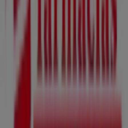
Banco del Pacífico
rumiñahui, Quito
43 m
Cerrado
Otros negocios de Salud y
Farmacias en Quito
Farmacias Económicas
Bienvenido a la tienda de
Farmacias Económicas
en
Tiendeo, donde podrás descubrir las mejores
ofertas
,
promociones
y
catálogos
de esta destacada marca del
sector de
Salud y Farmacias
. Nuestra tienda física está