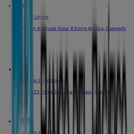
Western Union
Av Walter Andrade Solar 8 Entre 4ta 5ta, Quevedo
72 m
Cerrado
Farmacias Económicas
Bolivar 723 Entre Septima y Octava, Quevedo
72 m
Farmacias Cruz Azul