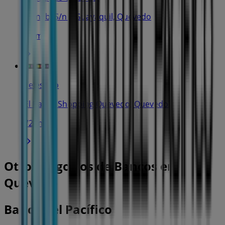
Manabi S/n y Guayaquil, Quevedo
72 m
Teleshop
El Paseo Shopping Quevedo, Quevedo
72 m
Otros negocios de Bancos en
Quevedo
Banco del Pacífico