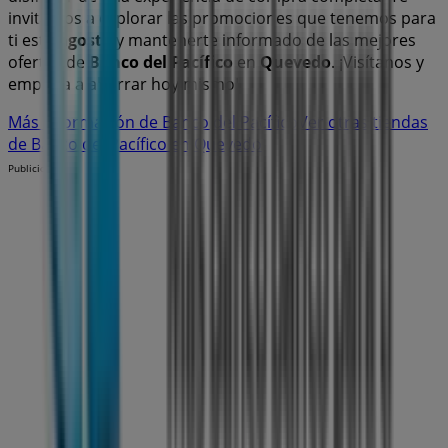
invitamos a explorar las promociones que tenemos para
ti este
agosto
y mantenerte informado de las mejores
ofertas de
Banco del Pacífico
en
Quevedo
. ¡Visítanos y
empieza a ahorrar hoy mismo!
Más información de Banco del Pacífico
Ver otras tiendas
de Banco del Pacífico en Quevedo
Publicidad