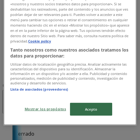
«nosotros y nuestros socios tratamos datos para proporcionar». Si se
08:00 - 16:00
deshabilitan los rastreadores, parte del contenido y los anuncios que ves
Martes
podrían dejar de ser relevantes para ti. Puedes volver a acceder a este
08:00 - 16:00
menú para cambiar tus opciones o retirar el consentimiento en cualquier
momento haciendo clic en el enlace «Mostrar los propósitos» que aparece
Miércoles
en el en la parte inferior de la página web. Tus opciones tendrán efecto
08:00 - 16:00
dentro de nuestro Sitio web. Para saber más, consulta nuestra política de
Jueves
privacidad.
Cookie policy
08:00 - 16:00
Tanto nosotros como nuestros asociados tratamos los
Viernes
datos para proporcionar:
08:00 - 16:00
Utilizar datos de localización geográfica precisa. Analizar activamente las
Sábado
características del dispositivo para su identificación. Almacenar la
información en un dispositivo y/o acceder a ella. Publicidad y contenido
09:00 - 14:00
personalizados, medición de publicidad y contenido, investigación de
audiencia y desarrollo de servicios.
Mapa
Lista de asociados (proveedores)
Cerrado
Mostrar los propósitos
Acepto
Domingo
Cerrado