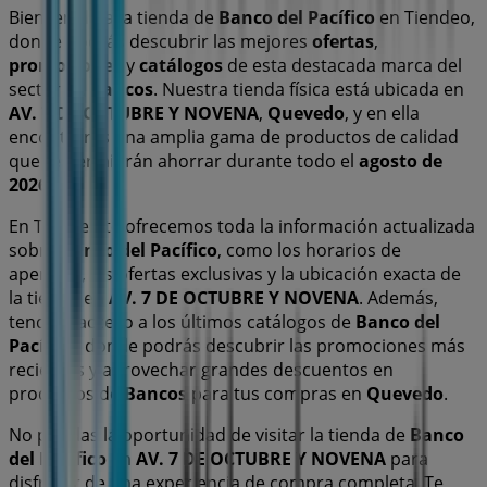
Bienvenido a la tienda de
Banco del Pacífico
en Tiendeo,
donde podrás descubrir las mejores
ofertas
,
promociones
y
catálogos
de esta destacada marca del
sector de
Bancos
. Nuestra tienda física está ubicada en
AV. 7 DE OCTUBRE Y NOVENA
,
Quevedo
, y en ella
encontrarás una amplia gama de productos de calidad
que te permitirán ahorrar durante todo el
agosto de
2026
.
En Tiendeo te ofrecemos toda la información actualizada
sobre
Banco del Pacífico
, como los horarios de
apertura, las ofertas exclusivas y la ubicación exacta de
la tienda en
AV. 7 DE OCTUBRE Y NOVENA
. Además,
tendrás acceso a los últimos catálogos de
Banco del
Pacífico
, donde podrás descubrir las promociones más
recientes y aprovechar grandes descuentos en
productos de
Bancos
para tus compras en
Quevedo
.
No pierdas la oportunidad de visitar la tienda de
Banco
del Pacífico
en
AV. 7 DE OCTUBRE Y NOVENA
para
disfrutar de una experiencia de compra completa. Te