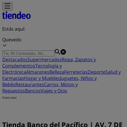
Estás aquí:
Quevedo
Destacados
Supermercados
Ropa, Zapatos y
Complementos
Tecnología y
Electrónica
Almacenes
Belleza
Ferreterías
Deporte
Salud y
Farmacias
Hogar y Muebles
Juguetes, Niños y
Bebés
Restaurantes
Carros, Motos y
Repuestos
Bancos
Viajes y Ocio
Publicidad
Tienda Banco del Pacífico | AV. 7 DE