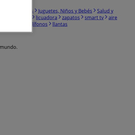
ogar y Muebles
Juguetes, Niños y Bebés
Salud y
refrigeradoras
licuadora
zapatos
smart tv
aire
e de coco
audífonos
llantas
l mundo.