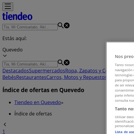
Estás aquí:
Quevedo
Nos preo
Tanto nosot
Destacados
Supermercados
Ropa, Zapatos y Complement
navegación o
tecnologías 
Bebés
Restaurantes
Carros, Motos y Repuestos
Bancos
Viaj
para proporc
de ser relev
Índice de ofertas en Quevedo
consentimien
parte inferi
consulta nue
Tiendeo en Quevedo
»
Tanto no
Índice de ofertas
Utilizar dato
identificaci
personalizad
1
Lista de as