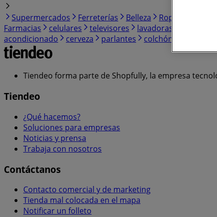
Supermercados
Ferreterías
Belleza
Ropa, Zapatos 
Farmacias
celulares
televisores
lavadoras
moto
iP
acondicionado
cerveza
parlantes
colchón
cocina a 
Tiendeo forma parte de Shopfully, la empresa tecnol
Tiendeo
¿Qué hacemos?
Soluciones para empresas
Noticias y prensa
Trabaja con nosotros
Contáctanos
Contacto comercial y de marketing
Tienda mal colocada en el mapa
Notificar un folleto