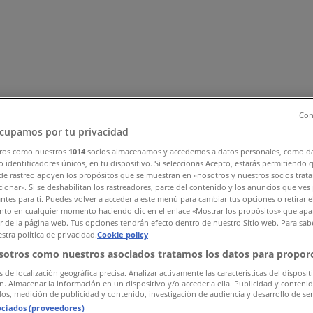
Con
cupamos por tu privacidad
ros como nuestros
1014
socios almacenamos y accedemos a datos personales, como d
os
Tecnología y Electrónica
Almacenes
Belleza
Ferreterías
Depo
 identificadores únicos, en tu dispositivo. Si seleccionas Acepto, estarás permitiendo 
de rastreo apoyen los propósitos que se muestran en «nosotros y nuestros socios trat
es y Ocio
ionar». Si se deshabilitan los rastreadores, parte del contenido y los anuncios que ves
antes para ti. Puedes volver a acceder a este menú para cambiar tus opciones o retirar e
to en cualquier momento haciendo clic en el enlace «Mostrar los propósitos» que apar
or de la página web. Tus opciones tendrán efecto dentro de nuestro Sitio web. Para sab
stra política de privacidad.
Cookie policy
sotros como nuestros asociados tratamos los datos para proporc
s de localización geográfica precisa. Analizar activamente las características del disposit
ón. Almacenar la información en un dispositivo y/o acceder a ella. Publicidad y conteni
os, medición de publicidad y contenido, investigación de audiencia y desarrollo de ser
ociados (proveedores)