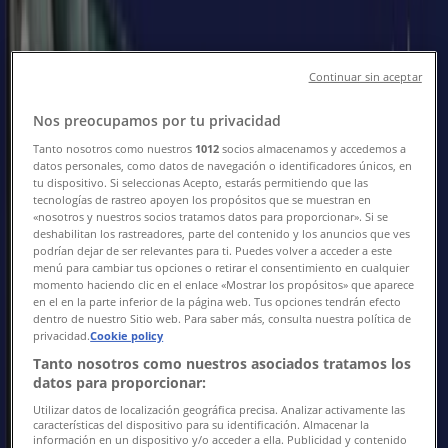
Cerrado
Lunes
10:00 - 19:00
Continuar sin aceptar
Martes
10:00 - 19:00
Nos preocupamos por tu privacidad
Miércoles
Tanto nosotros como nuestros
1012
socios almacenamos y accedemos a
10:00 - 19:00
datos personales, como datos de navegación o identificadores únicos, en
Jueves
tu dispositivo. Si seleccionas Acepto, estarás permitiendo que las
tecnologías de rastreo apoyen los propósitos que se muestran en
10:00 - 19:00
«nosotros y nuestros socios tratamos datos para proporcionar». Si se
Viernes
deshabilitan los rastreadores, parte del contenido y los anuncios que ves
10:00 - 19:00
podrían dejar de ser relevantes para ti. Puedes volver a acceder a este
menú para cambiar tus opciones o retirar el consentimiento en cualquier
Sábado
momento haciendo clic en el enlace «Mostrar los propósitos» que aparece
10:00 - 19:00
en el en la parte inferior de la página web. Tus opciones tendrán efecto
dentro de nuestro Sitio web. Para saber más, consulta nuestra política de
Mapa
(07)2424502 - (07)2424622
privacidad.
Cookie policy
Tanto nosotros como nuestros asociados tratamos los
Abierto
Hasta las 19:00
datos para proporcionar:
Utilizar datos de localización geográfica precisa. Analizar activamente las
características del dispositivo para su identificación. Almacenar la
información en un dispositivo y/o acceder a ella. Publicidad y contenido
Domingo