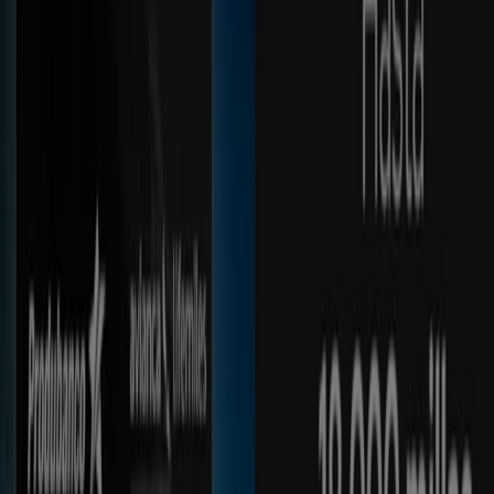
Produbanco
Presidanate
Vence el 16/8
Produbanco
Con tu tarjeta de credito Produbanco
Vence el 14/11
1.6 km - Machala