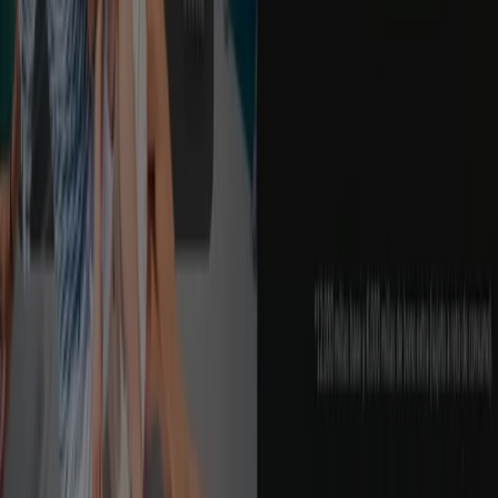
Noticias y prensa
Trabaja con nosotros
Contáctanos
Contacto comercial y de marketing
Tienda mal colocada en el mapa
Notificar un folleto
¿Encontraste un problema en la web o en la
aplicación?
Índices
Marcas
Marcas locales
Negocios