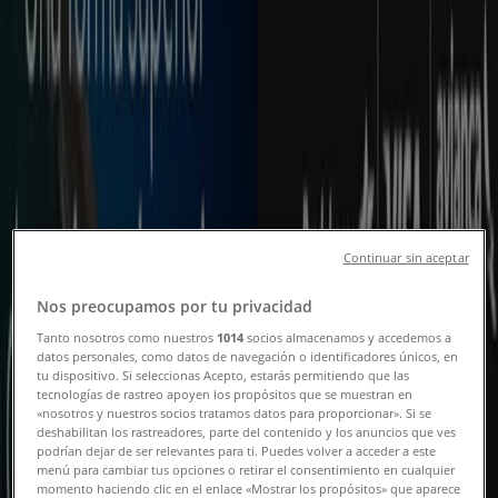
Teléfonos, Horarios y Direcciones
Tiendeo en Machala
»
Promociones de Bancos en Machala
»
Produbanco en Machala
»
Tiendas de Produbanco en Machala
Continuar sin aceptar
Produbanco
Nos preocupamos por tu privacidad
Tanto nosotros como nuestros
1014
socios almacenamos y accedemos a
datos personales, como datos de navegación o identificadores únicos, en
Produbanco
tu dispositivo. Si seleccionas Acepto, estarás permitiendo que las
tecnologías de rastreo apoyen los propósitos que se muestran en
«nosotros y nuestros socios tratamos datos para proporcionar». Si se
Centro Comercial La Piazza Machala, Machala
deshabilitan los rastreadores, parte del contenido y los anuncios que ves
podrían dejar de ser relevantes para ti. Puedes volver a acceder a este
1.6 km
menú para cambiar tus opciones o retirar el consentimiento en cualquier
momento haciendo clic en el enlace «Mostrar los propósitos» que aparece