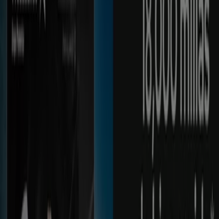
Produbanco
Una forma superior de explorar el
mundo
Vence el 18/8
1.6 km - Machala
Otros negocios de Bancos en
Machala
Produbanco
Bienvenido a Tiendeo, tu mejor opción para encontrar
no solo las mejores
ofertas
,
catálogos
y
promociones
,
sino también para descubrir las tiendas más destacadas
en
Machala
. Durante el mes de
agosto de 2026
, en
nuestra plataforma podrás conocer tanto las últimas
novedades de
Produbanco
, una de las marcas más