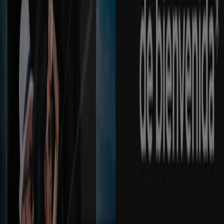
reconocidas, como la ubicación y detalles de las tiendas
más cercanas en
Machala
.
En Tiendeo, no solo tendrás acceso a
promociones
y
descuentos, sino también a información sobre las
tiendas físicas de tu ciudad. Explora los catálogos de
Produbanco
, encuentra las tiendas en
Machala
y
descubre los productos con grandes descuentos para
ahorrar en tus compras este
agosto
. Además, te
mantenemos al tanto de las ubicaciones exactas,
horarios de atención y todos los detalles necesarios para
que puedas disfrutar de una experiencia de compra
completa en
Machala
.
No pierdas la oportunidad de aprovechar las
ofertas
de
Produbanco
en las tiendas de
Machala
y mantente
actualizado con los mejores precios durante
agosto de
2026
. En Tiendeo, siempre encontrarás las mejores
tiendas y opciones de compra en
Machala
. ¡Empieza a
explorar las tiendas y promociones que tenemos para ti
ahora mismo!