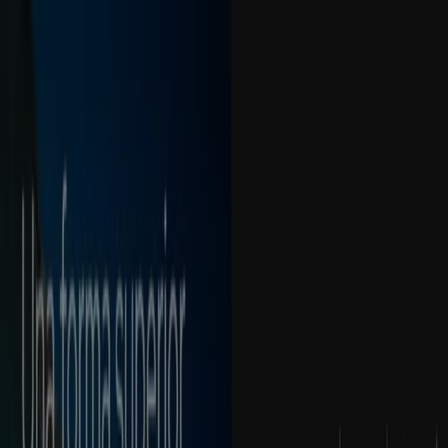
Estás aquí:
Machala
Destacados
Supermercados
Ropa, Zapatos y
Complementos
Tecnología y
Electrónica
Almacenes
Belleza
Ferreterías
Deporte
Salud y
Farmacias
Hogar y Muebles
Juguetes, Niños y
Bebés
Restaurantes
Carros, Motos y
Repuestos
Bancos
Viajes y Ocio
Publicidad
Sucursales Produbanco Machala -