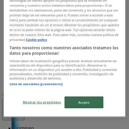
tecnologías de rastreo apoyen los propósitos que se muestran en
Cerrado
«nosotros y nuestros socios tratamos datos para proporcionar». Si se
deshabilitan los rastreadores, parte del contenido y los anuncios que ves
Lunes
podrían dejar de ser relevantes para ti. Puedes volver a acceder a este
menú para cambiar tus opciones o retirar el consentimiento en cualquier
08:00 - 16:00
momento haciendo clic en el enlace «Mostrar los propósitos» que aparece
Martes
en el en la parte inferior de la página web. Tus opciones tendrán efecto
08:00 - 16:00
dentro de nuestro Sitio web. Para saber más, consulta nuestra política de
Miércoles
privacidad.
Cookie policy
08:00 - 16:00
Tanto nosotros como nuestros asociados tratamos los
Jueves
datos para proporcionar:
08:00 - 16:00
Utilizar datos de localización geográfica precisa. Analizar activamente las
Viernes
características del dispositivo para su identificación. Almacenar la
información en un dispositivo y/o acceder a ella. Publicidad y contenido
08:00 - 16:00
personalizados, medición de publicidad y contenido, investigación de
Sábado
audiencia y desarrollo de servicios.
09:00 - 14:00
Lista de asociados (proveedores)
Mapa
Mostrar los propósitos
Acepto
Cerrado
Domingo