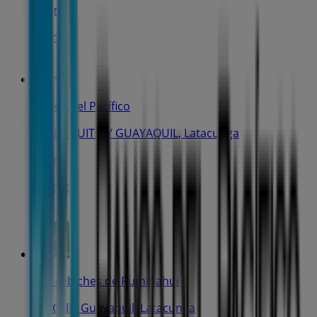
11 m
Cerrado
Banco del Pacífico
CALLE QUITO Y GUAYAQUIL, Latacunga
24 m
Cerrado
Los cebiches de Rumiñahui
Av. Calle Guayaquil, Latacunga