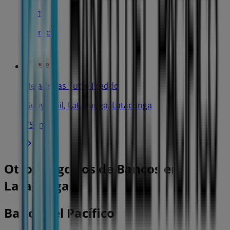
74 m
Cerrado
Heladerías Tutto Freddo
Guayaquil, Latacunga, Latacunga
75 m
Otros negocios de Bancos en
Latacunga
Banco del Pacífico