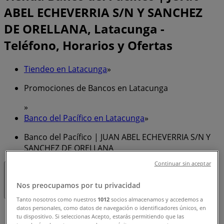
ABEL ECHEVERRIA S/N Y SANCHEZ
DE ORELLANA, Latacunga -
Teléfono, Horarios y Ofertas
Tiendeo en Latacunga
»
Promociones de Bancos en Latacunga
»
Banco del Pacífico en Latacunga
»
Banco del Pacífico | JUAN ABEL ECHEVERRIA S/N Y
SANCHEZ DE ORELLANA
Continuar sin aceptar
Cerrado
Nos preocupamos por tu privacidad
Tanto nosotros como nuestros
1012
socios almacenamos y accedemos a
datos personales, como datos de navegación o identificadores únicos, en
Domingo
tu dispositivo. Si seleccionas Acepto, estarás permitiendo que las