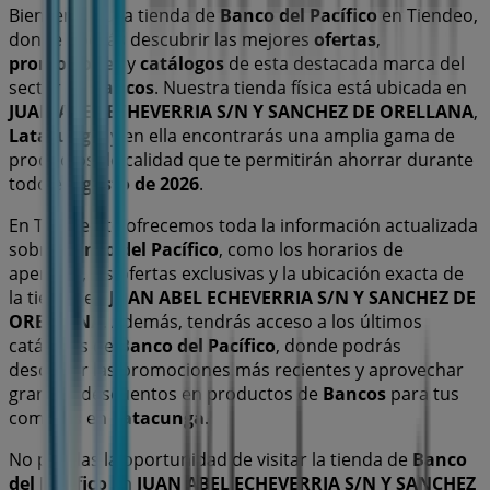
Bienvenido a la tienda de
Banco del Pacífico
en Tiendeo,
donde podrás descubrir las mejores
ofertas
,
promociones
y
catálogos
de esta destacada marca del
sector de
Bancos
. Nuestra tienda física está ubicada en
JUAN ABEL ECHEVERRIA S/N Y SANCHEZ DE ORELLANA
,
Latacunga
, y en ella encontrarás una amplia gama de
productos de calidad que te permitirán ahorrar durante
todo el
agosto de 2026
.
En Tiendeo te ofrecemos toda la información actualizada
sobre
Banco del Pacífico
, como los horarios de
apertura, las ofertas exclusivas y la ubicación exacta de
la tienda en
JUAN ABEL ECHEVERRIA S/N Y SANCHEZ DE
ORELLANA
. Además, tendrás acceso a los últimos
catálogos de
Banco del Pacífico
, donde podrás
descubrir las promociones más recientes y aprovechar
grandes descuentos en productos de
Bancos
para tus
compras en
Latacunga
.
No pierdas la oportunidad de visitar la tienda de
Banco
del Pacífico
en
JUAN ABEL ECHEVERRIA S/N Y SANCHEZ