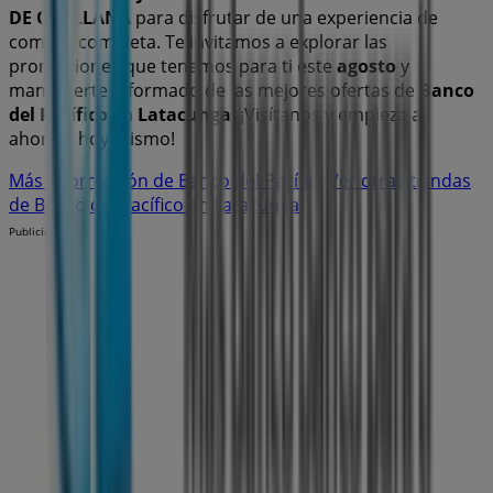
DE ORELLANA
para disfrutar de una experiencia de
compra completa. Te invitamos a explorar las
promociones que tenemos para ti este
agosto
y
mantenerte informado de las mejores ofertas de
Banco
del Pacífico
en
Latacunga
. ¡Visítanos y empieza a
ahorrar hoy mismo!
Más información de Banco del Pacífico
Ver otras tiendas
de Banco del Pacífico en Latacunga
Publicidad