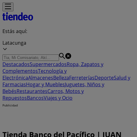
Estás aquí:
Latacunga
Destacados
Supermercados
Ropa, Zapatos y
Complementos
Tecnología y
Electrónica
Almacenes
Belleza
Ferreterías
Deporte
Salud y
Farmacias
Hogar y Muebles
Juguetes, Niños y
Bebés
Restaurantes
Carros, Motos y
Repuestos
Bancos
Viajes y Ocio
Publicidad
Tienda Banco del Pacífico | JUAN