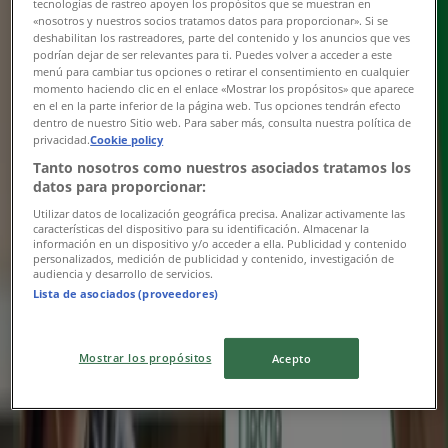
tecnologías de rastreo apoyen los propósitos que se muestran en
«nosotros y nuestros socios tratamos datos para proporcionar». Si se
deshabilitan los rastreadores, parte del contenido y los anuncios que ves
podrían dejar de ser relevantes para ti. Puedes volver a acceder a este
menú para cambiar tus opciones o retirar el consentimiento en cualquier
Servientrega
momento haciendo clic en el enlace «Mostrar los propósitos» que aparece
en el en la parte inferior de la página web. Tus opciones tendrán efecto
ENVÍOS INTERNACIONALES
dentro de nuestro Sitio web. Para saber más, consulta nuestra política de
privacidad.
Cookie policy
Tanto nosotros como nuestros asociados tratamos los
datos para proporcionar:
Utilizar datos de localización geográfica precisa. Analizar activamente las
Servientrega
características del dispositivo para su identificación. Almacenar la
información en un dispositivo y/o acceder a ella. Publicidad y contenido
personalizados, medición de publicidad y contenido, investigación de
Registrate y gana $200!
audiencia y desarrollo de servicios.
Lista de asociados (proveedores)
Vence el 20/8
1.0 km - Cuenca
Mostrar los propósitos
Acepto
Servientrega
Descarga la app