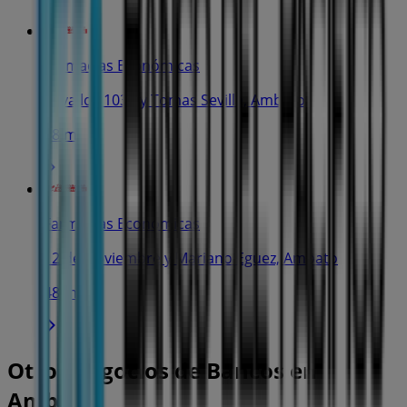
Farmacias Económicas
Cevallos 1032 y Tomas Sevilla, Ambato
48 m
Farmacias Económicas
12 de Noviembre y Mariano Eguez, Ambato
48 m
Otros negocios de Bancos en
Ambato