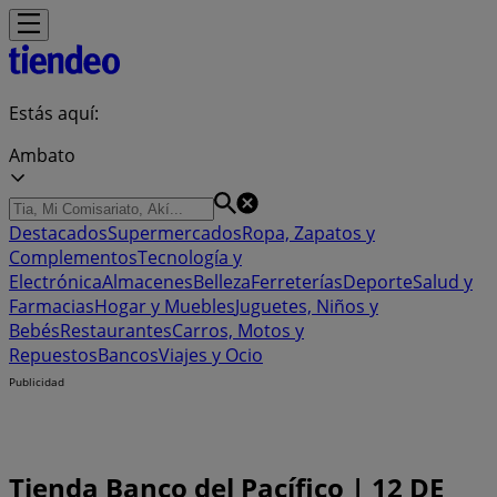
Estás aquí:
Ambato
Destacados
Supermercados
Ropa, Zapatos y
Complementos
Tecnología y
Electrónica
Almacenes
Belleza
Ferreterías
Deporte
Salud y
Farmacias
Hogar y Muebles
Juguetes, Niños y
Bebés
Restaurantes
Carros, Motos y
Repuestos
Bancos
Viajes y Ocio
Publicidad
Tienda Banco del Pacífico | 12 DE