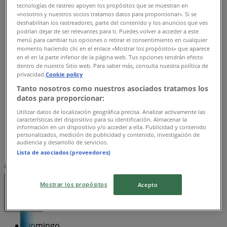
tecnologías de rastreo apoyen los propósitos que se muestran en
Cerrado
«nosotros y nuestros socios tratamos datos para proporcionar». Si se
deshabilitan los rastreadores, parte del contenido y los anuncios que ves
Lunes
podrían dejar de ser relevantes para ti. Puedes volver a acceder a este
08:00 - 16:00
menú para cambiar tus opciones o retirar el consentimiento en cualquier
Martes
momento haciendo clic en el enlace «Mostrar los propósitos» que aparece
en el en la parte inferior de la página web. Tus opciones tendrán efecto
08:00 - 16:00
dentro de nuestro Sitio web. Para saber más, consulta nuestra política de
Miércoles
privacidad.
Cookie policy
08:00 - 16:00
Tanto nosotros como nuestros asociados tratamos los
Jueves
datos para proporcionar:
08:00 - 16:00
Utilizar datos de localización geográfica precisa. Analizar activamente las
Viernes
características del dispositivo para su identificación. Almacenar la
08:00 - 16:00
información en un dispositivo y/o acceder a ella. Publicidad y contenido
personalizados, medición de publicidad y contenido, investigación de
Sábado
audiencia y desarrollo de servicios.
09:00 - 14:00
Lista de asociados (proveedores)
Mapa
Mostrar los propósitos
Acepto
Cerrado
Domingo