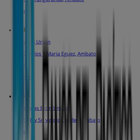
48 m
Western Union
Av Cevallos Y Maria Eguez, Ambato
48 m
Cerrado
Farmacias Económicas
Av. El Rey Sn y de los Andes, Ambato
48 m