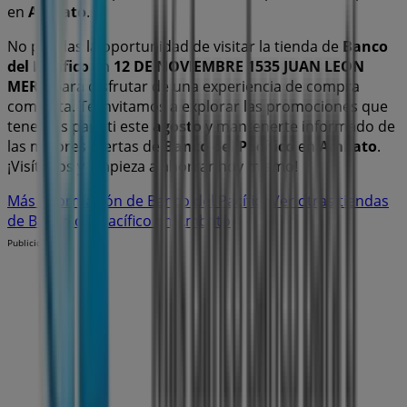
en
Ambato
.
No pierdas la oportunidad de visitar la tienda de
Banco
del Pacífico
en
12 DE NOVIEMBRE 1535 JUAN LEON
MERA
para disfrutar de una experiencia de compra
completa. Te invitamos a explorar las promociones que
tenemos para ti este
agosto
y mantenerte informado de
las mejores ofertas de
Banco del Pacífico
en
Ambato
.
¡Visítanos y empieza a ahorrar hoy mismo!
Más información de Banco del Pacífico
Ver otras tiendas
de Banco del Pacífico en Ambato
Publicidad