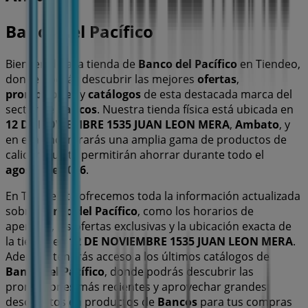
Banco del Pacífico
Bienvenido a la tienda de
Banco del Pacífico
en Tiendeo,
donde podrás descubrir las mejores
ofertas
,
promociones
y
catálogos
de esta destacada marca del
sector de
Bancos
. Nuestra tienda física está ubicada en
12 DE NOVIEMBRE 1535 JUAN LEON MERA
,
Ambato
, y
en ella encontrarás una amplia gama de productos de
calidad que te permitirán ahorrar durante todo el
agosto de 2026
.
En Tiendeo te ofrecemos toda la información actualizada
sobre
Banco del Pacífico
, como los horarios de
apertura, las ofertas exclusivas y la ubicación exacta de
la tienda en
12 DE NOVIEMBRE 1535 JUAN LEON MERA
.
Además, tendrás acceso a los últimos catálogos de
Banco del Pacífico
, donde podrás descubrir las
promociones más recientes y aprovechar grandes
descuentos en productos de
Bancos
para tus compras