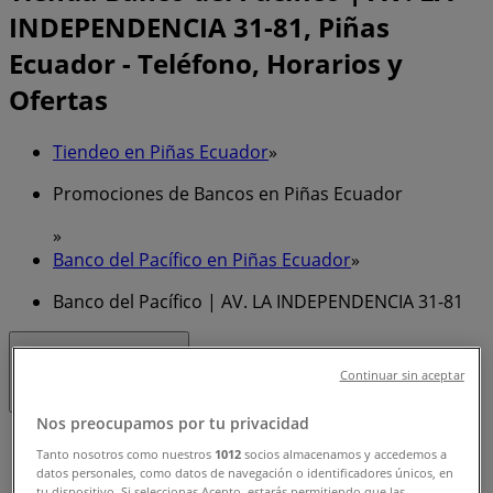
INDEPENDENCIA 31-81, Piñas
Ecuador - Teléfono, Horarios y
Ofertas
Tiendeo en Piñas Ecuador
»
Promociones de Bancos en Piñas Ecuador
»
Banco del Pacífico en Piñas Ecuador
»
Banco del Pacífico | AV. LA INDEPENDENCIA 31-81
Abierto
Hasta las 16:00
Continuar sin aceptar
Nos preocupamos por tu privacidad
Domingo
Tanto nosotros como nuestros
1012
socios almacenamos y accedemos a
datos personales, como datos de navegación o identificadores únicos, en
Cerrado
tu dispositivo. Si seleccionas Acepto, estarás permitiendo que las