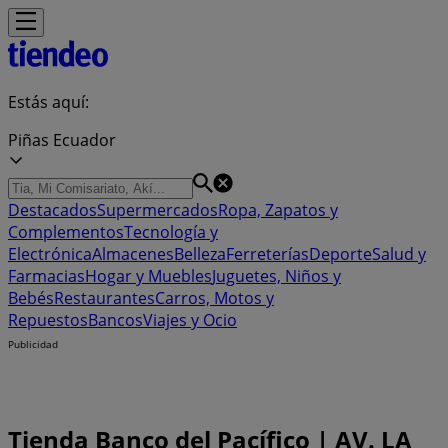
Estás aquí:
Piñas Ecuador
Destacados
Supermercados
Ropa, Zapatos y
Complementos
Tecnología y
Electrónica
Almacenes
Belleza
Ferreterías
Deporte
Salud y
Farmacias
Hogar y Muebles
Juguetes, Niños y
Bebés
Restaurantes
Carros, Motos y
Repuestos
Bancos
Viajes y Ocio
Publicidad
Tienda Banco del Pacífico | AV. LA