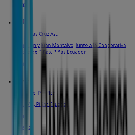
16 m
Farmacias Cruz Azul
Sucre S/n y Juan Montalvo, Junto a la Cooperativa
Ciudad de Piñas, Piñas Ecuador
70 m
Banco del Pacífico
BOLIVAR, Piñas Ecuador
77 m
Abierto