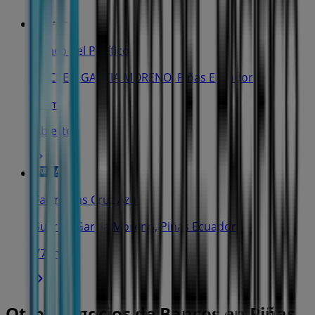
Banco del Pacífico
SUCRE Y GARCIA MORENO, Piñas Ecuador
77 m
Abierto
Farmacias Cruz Azul
Sucre y Garcia Moreno, Piñas Ecuador
77 m
Otros negocios de Bancos en Piñas