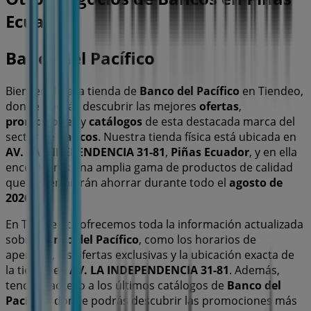
Ecuador
Banco del Pacífico
Bienvenido a la tienda de
Banco del Pacífico
en Tiendeo,
donde podrás descubrir las mejores
ofertas
,
promociones
y
catálogos
de esta destacada marca del
sector de
Bancos
. Nuestra tienda física está ubicada en
AV. LA INDEPENDENCIA 31-81
,
Piñas Ecuador
, y en ella
encontrarás una amplia gama de productos de calidad
que te permitirán ahorrar durante todo el
agosto de
2026
.
En Tiendeo te ofrecemos toda la información actualizada
sobre
Banco del Pacífico
, como los horarios de
apertura, las ofertas exclusivas y la ubicación exacta de
la tienda en
AV. LA INDEPENDENCIA 31-81
. Además,
tendrás acceso a los últimos catálogos de
Banco del
Pacífico
, donde podrás descubrir las promociones más