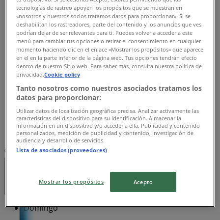
tecnologías de rastreo apoyen los propósitos que se muestran en
Lunes
«nosotros y nuestros socios tratamos datos para proporcionar». Si se
08:00 - 16:00
deshabilitan los rastreadores, parte del contenido y los anuncios que ves
podrían dejar de ser relevantes para ti. Puedes volver a acceder a este
Martes
menú para cambiar tus opciones o retirar el consentimiento en cualquier
08:00 - 16:00
momento haciendo clic en el enlace «Mostrar los propósitos» que aparece
Miércoles
en el en la parte inferior de la página web. Tus opciones tendrán efecto
dentro de nuestro Sitio web. Para saber más, consulta nuestra política de
08:00 - 16:00
privacidad.
Cookie policy
Jueves
Tanto nosotros como nuestros asociados tratamos los
08:00 - 16:00
datos para proporcionar:
Viernes
08:00 - 16:00
Utilizar datos de localización geográfica precisa. Analizar activamente las
características del dispositivo para su identificación. Almacenar la
Sábado
información en un dispositivo y/o acceder a ella. Publicidad y contenido
09:00 - 14:00
personalizados, medición de publicidad y contenido, investigación de
audiencia y desarrollo de servicios.
Lista de asociados (proveedores)
Mapa
Abierto
Hasta las 16:00
Mostrar los propósitos
Acepto
Domingo