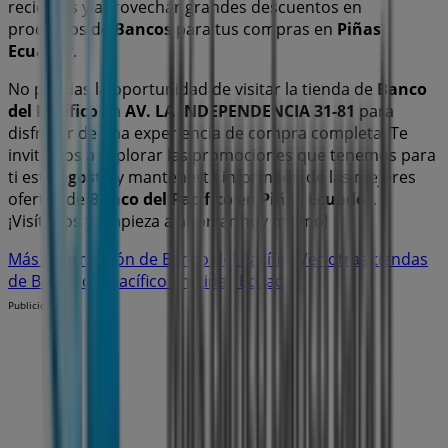
recientes y aprovechar grandes descuentos en
productos de
Bancos
para tus compras en
Piñas
Ecuador
.
No pierdas la oportunidad de visitar la tienda de
Banco
del Pacífico
en
AV. LA INDEPENDENCIA 31-81
para
disfrutar de una experiencia de compra completa. Te
invitamos a explorar las promociones que tenemos para
ti este
agosto
y mantenerte informado de las mejores
ofertas de
Banco del Pacífico
en
Piñas Ecuador
.
¡Visítanos y empieza a ahorrar hoy mismo!
Más información de Banco del Pacífico
Ver otras tiendas
de Banco del Pacífico en Piñas Ecuador
Publicidad