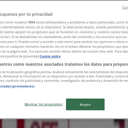
Con
cupamos por tu privacidad
ros como nuestros
1014
socios almacenamos y accedemos a datos personales, como d
 identificadores únicos, en tu dispositivo. Si seleccionas Acepto, estarás permitiendo 
de rastreo apoyen los propósitos que se muestran en «nosotros y nuestros socios trat
ionar». Si se deshabilitan los rastreadores, parte del contenido y los anuncios que ves
antes para ti. Puedes volver a acceder a este menú para cambiar tus opciones o retirar e
to en cualquier momento haciendo clic en el enlace «Mostrar los propósitos» que apar
or de la página web. Tus opciones tendrán efecto dentro de nuestro Sitio web. Para sab
stra política de privacidad.
Cookie policy
sotros como nuestros asociados tratamos los datos para proporc
Pichincha en Portoviejo
s de localización geográfica precisa. Analizar activamente las características del disposit
ón. Almacenar la información en un dispositivo y/o acceder a ella. Publicidad y conteni
os, medición de publicidad y contenido, investigación de audiencia y desarrollo de ser
jo:
1
ociados (proveedores)
Mostrar los propósitos
Acepto