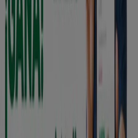
Vence el 20/8
Ibarra
Ver más
Otros negocios de Bancos en Ibarra
Encuentra catálogos de Cooperativa
Atuntaqui en tu ciudad
Cooperativa Atuntaqui en Quito
Cooperativa
Atuntaqui en Otavalo
Cooperativa Atuntaqui en
Cotacachi
Cooperativa Atuntaqui en Atuntaqui
Cooperativa Atuntaqui en Pimampiro
Ver más ciudades
Vistazo de las ofertas de
Cooperativa Atuntaqui en Ibarra