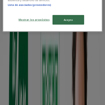
audiencia y desarrollo de servicios.
Lista de asociados (proveedores)
Vence el 30/9
51 m - Ibarra
Publicidad
Mostrar los propósitos
Acepto
{"numCatalogs":2}
Horarios y direcciones Cooperativa
Atuntaqui