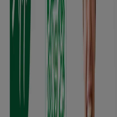
10.1 km
Cooperativa Atuntaqui
Sucre 12-31, Cotacachi
16.5 km
Cooperativa Atuntaqui
Bolívar y García Moreno, Otavalo
20.3 km