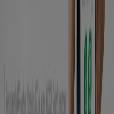
Soluciones para empresas
Noticias y prensa
Trabaja con nosotros
Contáctanos
Contacto comercial y de marketing
Tienda mal colocada en el mapa
Notificar un folleto
¿Encontraste un problema en la web o en la
aplicación?
Índices
Marcas
Marcas locales