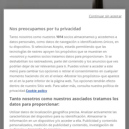
Categoría:
Bancos
Continuar sin aceptar
Oferta más reciente:
7/8/2026
Nos preocupamos por tu privacidad
Tanto nosotros como nuestros
1014
socios almacenamos y accedemos a
datos personales, como datos de navegación o identificadores únicos, en
tu dispositivo. Si seleccionas Acepto, estarás permitiendo que las
tecnologías de rastreo apoyen los propósitos que se muestran en
Cooperativa Atuntaqui
«nosotros y nuestros socios tratamos datos para proporcionar». Si se
deshabilitan los rastreadores, parte del contenido y los anuncios que ves
TASAS PASIVAS: PERIODO
podrían dejar de ser relevantes para ti. Puedes volver a acceder a este
menú para cambiar tus opciones o retirar el consentimiento en cualquier
momento haciendo clic en el enlace «Mostrar los propósitos» que aparece
Vence el 31/12
en el en la parte inferior de la página web. Tus opciones tendrán efecto
dentro de nuestro Sitio web. Para saber más, consulta nuestra política de
Nuevo
privacidad.
Cookie policy
Tanto nosotros como nuestros asociados tratamos los
datos para proporcionar:
Cooperativa Atuntaqui
Utilizar datos de localización geográfica precisa. Analizar activamente las
características del dispositivo para su identificación. Almacenar la
información en un dispositivo y/o acceder a ella. Publicidad y contenido
Regresa a clases con la atu
personalizados, medición de publicidad y contenido, investigación de