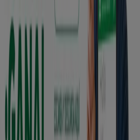
Banco de Machala
Nueva tasa 9%
Vence el 4/9
Ibarra
Mutualista Pichincha
Con una tasa desde 13% de interes
Vence el 22/8
Ibarra
Servientrega
Registrate y gana $200!