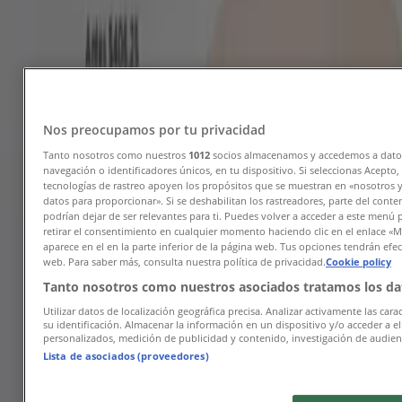
Nuestras mejores gangas
Vence el 19/8
Riobamba
Nuevo
Nos preocupamos por tu privacidad
Mega Kywi
Tanto nosotros como nuestros
1012
socios almacenamos y accedemos a dato
navegación o identificadores únicos, en tu dispositivo. Si seleccionas Acepto,
tecnologías de rastreo apoyen los propósitos que se muestran en «nosotros y
Nuestras mejores ofertas para ti
datos para proporcionar». Si se deshabilitan los rastreadores, parte del cont
podrían dejar de ser relevantes para ti. Puedes volver a acceder a este menú
Vence el 18/8
Riobamba
retirar el consentimiento en cualquier momento haciendo clic en el enlace «M
aparece en el en la parte inferior de la página web. Tus opciones tendrán efe
Nuevo
web. Para saber más, consulta nuestra política de privacidad.
Cookie policy
Tanto nosotros como nuestros asociados tratamos los da
Utilizar datos de localización geográfica precisa. Analizar activamente las carac
Kywi
su identificación. Almacenar la información en un dispositivo y/o acceder a e
personalizados, medición de publicidad y contenido, investigación de audienci
Lista de asociados (proveedores)
Ofertas exclusivas para nuestros clientes
Vence el 18/8
Riobamba