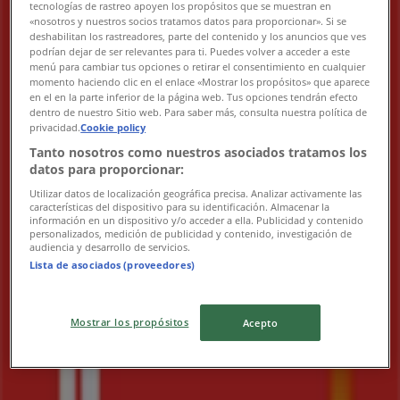
07:30 - 18:30
tecnologías de rastreo apoyen los propósitos que se muestran en
«nosotros y nuestros socios tratamos datos para proporcionar». Si se
Miércoles
deshabilitan los rastreadores, parte del contenido y los anuncios que ves
07:30 - 18:30
podrían dejar de ser relevantes para ti. Puedes volver a acceder a este
Jueves
menú para cambiar tus opciones o retirar el consentimiento en cualquier
momento haciendo clic en el enlace «Mostrar los propósitos» que aparece
07:30 - 18:30
en el en la parte inferior de la página web. Tus opciones tendrán efecto
Viernes
dentro de nuestro Sitio web. Para saber más, consulta nuestra política de
07:30 - 18:30
privacidad.
Cookie policy
Sábado
Tanto nosotros como nuestros asociados tratamos los
08:00 - 14:00
datos para proporcionar:
Utilizar datos de localización geográfica precisa. Analizar activamente las
Mapa
052380814
características del dispositivo para su identificación. Almacenar la
información en un dispositivo y/o acceder a ella. Publicidad y contenido
personalizados, medición de publicidad y contenido, investigación de
Abierto
Hasta las 18:30
audiencia y desarrollo de servicios.
Lista de asociados (proveedores)
Domingo
Mostrar los propósitos
Acepto
Cerrado
Lunes
07:30 - 18:30