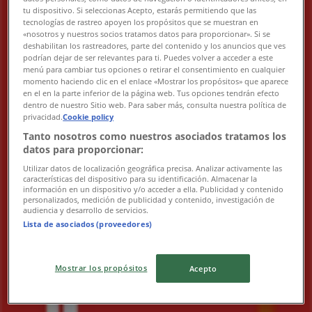
08:00 - 16:30
tu dispositivo. Si seleccionas Acepto, estarás permitiendo que las
Miércoles
tecnologías de rastreo apoyen los propósitos que se muestran en
«nosotros y nuestros socios tratamos datos para proporcionar». Si se
08:00 - 16:30
deshabilitan los rastreadores, parte del contenido y los anuncios que ves
Jueves
podrían dejar de ser relevantes para ti. Puedes volver a acceder a este
08:00 - 16:30
menú para cambiar tus opciones o retirar el consentimiento en cualquier
momento haciendo clic en el enlace «Mostrar los propósitos» que aparece
Viernes
en el en la parte inferior de la página web. Tus opciones tendrán efecto
08:00 - 16:30
dentro de nuestro Sitio web. Para saber más, consulta nuestra política de
Sábado
privacidad.
Cookie policy
08:00 - 13:00
Tanto nosotros como nuestros asociados tratamos los
datos para proporcionar:
Mapa
043081057
Utilizar datos de localización geográfica precisa. Analizar activamente las
características del dispositivo para su identificación. Almacenar la
Cerrado
información en un dispositivo y/o acceder a ella. Publicidad y contenido
personalizados, medición de publicidad y contenido, investigación de
audiencia y desarrollo de servicios.
Lista de asociados (proveedores)
Domingo
Cerrado
Mostrar los propósitos
Acepto
Lunes
08:00 - 16:30